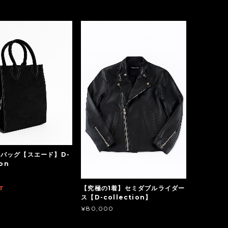
バッグ【スエード】D-
ion
【究極の1着】セミダブルライダー
T
ス【D-collection】
¥80,000