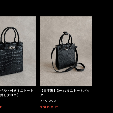
】ベルト付きミニトート
【日本製】2wayミニトートバッ
型押しクロコ】
グ
¥40,000
T
SOLD OUT