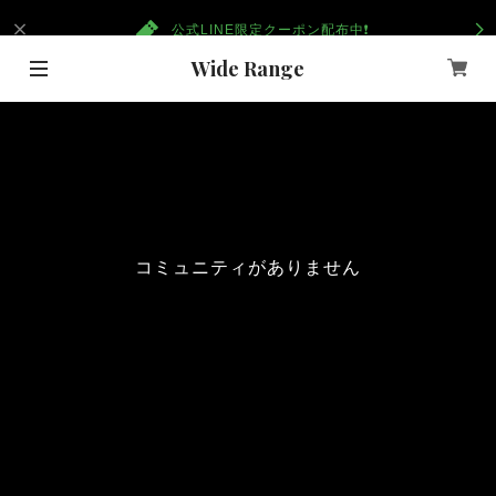
公式LINE限定クーポン配布中❗️
Wide Range
重要なお知らせ
コミュニティがありません