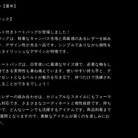
ン【通年】
ラック】
ルト付きトートバッグが登場しました！
バッグは、軽量なキャンバス生地と高級感のあるレザーを組み
り、デザイン性が光る一品です。シンプルでありながら個性を
スタイリッシュなデザインが特徴です。
トートバッグは、日常使いに最適なサイズ感で、必要な物をし
納できる実用性も兼ね備えています。使いやすい持ち手と、デ
クセントとなるベルトが魅力を引き立て、持つだけで洗練され
えることができるでしょう！
とレザーの組み合わせは、カジュアルなスタイルにもフォーマ
も対応でき、さまざまなコーディネートと相性抜群です。持ち
かで、どんなシーンでも活躍するアイテムです。商品到着まで
2週間となりますので、素敵なアイテムが届くのを楽しみにお
い。