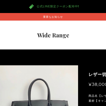
公式LINE限定クーポン配布中❗️
重要なお知らせ
Wide Range
レザー
¥38,00
商品名【レ
素材【キャ