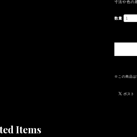
寸法や色の
数量
※この商品は
ted Items