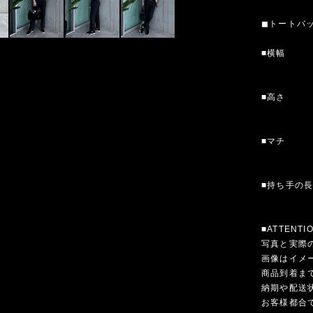
◼︎トートバ
■横幅
■高さ
■マチ
■持ち手の
■ATTENTI
写真と実際
画像はイメ
商品到着ま
納期や配送
お客様都合