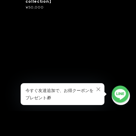
collection】
¥50,000