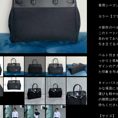
着用シーズ
カラー【ブ
※新作のベ
このトート
合わせてお
引き立てる
ベルト付き
っかりと収
ザインのア
た印象を与
キャンバス
ルな場面に
運びも軽や
の期間は約
待ちくださ
【サイズ】