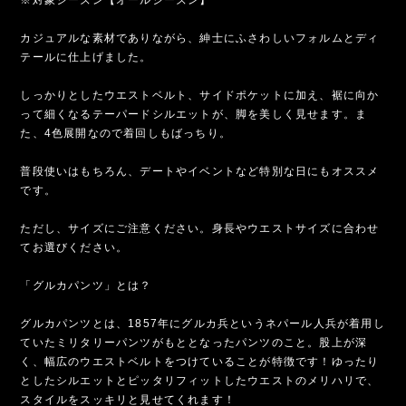
カジュアルな素材でありながら、紳士にふさわしいフォルムとディ
テールに仕上げました。
しっかりとしたウエストベルト、サイドポケットに加え、裾に向か
って細くなるテーパードシルエットが、脚を美しく見せます。ま
た、4色展開なので着回しもばっちり。
普段使いはもちろん、デートやイベントなど特別な日にもオススメ
です。
ただし、サイズにご注意ください。身長やウエストサイズに合わせ
てお選びください。
「グルカパンツ」とは？
グルカパンツとは、1857年にグルカ兵というネパール人兵が着用し
ていたミリタリーパンツがもととなったパンツのこと。股上が深
く、幅広のウエストベルトをつけていることが特徴です！ゆったり
としたシルエットとピッタリフィットしたウエストのメリハリで、
スタイルをスッキリと見せてくれます！