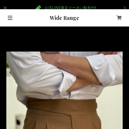
公式LINE限定クーポン配布中❗️
Wide Range
重要なお知らせ