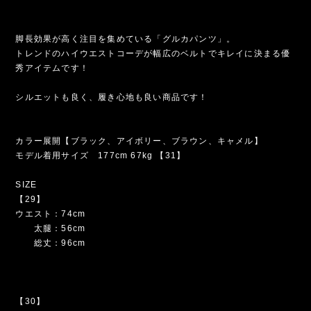
脚長効果が高く注目を集めている「グルカパンツ」。
トレンドのハイウエストコーデが幅広のベルトでキレイに決まる優
秀アイテムです！
シルエットも良く、履き心地も良い商品です！
カラー展開【ブラック、アイボリー、ブラウン、キャメル】
モデル着用サイズ 177cm 67kg 【31】
SIZE
【29】
ウエスト：74cm
太腿：56cm
総丈：96cm
【30】