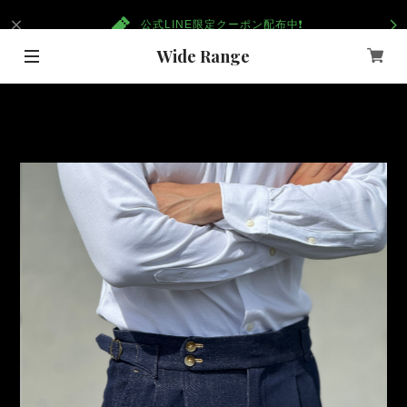
公式LINE限定クーポン配布中❗️
Wide Range
重要なお知らせ