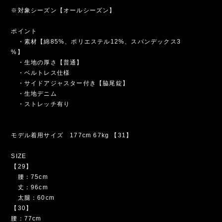
※対象シーズン【オールシーズン】
ポイント
・素材【綿85%、ポリエステル12%、スパンデックス3
%】
・生地の厚さ【普通】
・ベルトレス仕様
・サイドアジャスター付き【脇尾錠】
・生地デニム
・ストレッチ有り
モデル着用サイズ 177cm 67kg 【31】
SIZE
【29】
腰：75cm
丈：96cm
太腿：60cm
【30】
腰：77cm