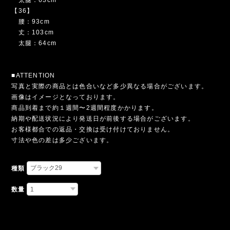
腰：87cm
丈：101cm
太腿：62cm
【34】
腰：90cm
丈：102cm
太腿：63cm
【36】
腰：93cm
丈：103cm
太腿：64cm
■ATTENTION
写真と実際の商品とは色合いなど多少異なる場合がございます。
画像はイメージとなっております。
商品到着まで約１週間〜2週間程度かかります。
納期や配送状況により発送日が前後する場合がございます。
お客様都合での返品・交換は受け付けておりません。
寸法や色の差は多少ございます。