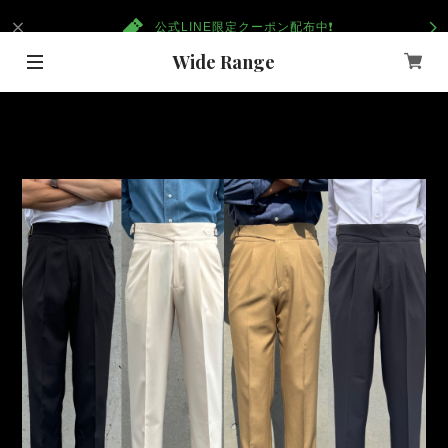
公式LINE限定クーポン配布中❗️
Wide Range
重要なお知らせ